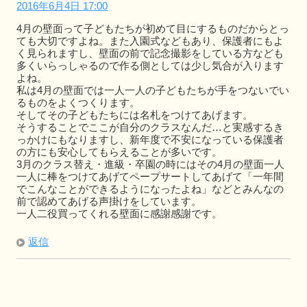
2016年6月4日 17:00
4月の壁面って子どもたちが初めて目にするものだからとっ
ても大切ですよね。また入園式などもあり、保護者にもよ
く見られますし、壁面の前で記念撮影をしている方なども
多くいらっしゃるので作る側としては少し気合が入ります
よね。
私は4月の壁面では一人一人の子どもたちが手をつないでい
るものをよくつくります。
そしてその子どもたちには名札をつけてあげます。
そうすることでここが自分のクラスなんだ…と実感するき
っかけにもなりますし、新年度で不安になっている保護者
の方にも安心してもらえることが多いです。
3月のクラス替え・進級・卒園の時にはその4月の壁面一人
一人に棒をつけてあげてペープサートしてあげて「一年間
でこんなことができるようになったよね」などとみんなの
前で認めてあげる声掛けをしています。
一人二役買ってくれる壁面に感謝感謝です。
返信