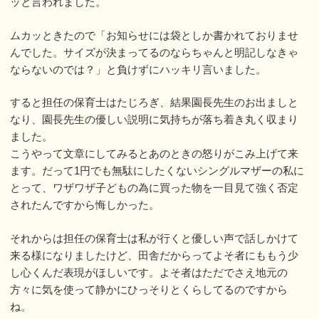
ッと言われました。
ムカッときたので「お知らせには袋としか書かれておりませ
んでした。サイズが決まってるのならちゃんと明記しなきゃ
ならないのでは？」と負けずにハッキリ言いました。
すると担任の保育士はたじろぎ、結果園長先生のお出ましと
なり、園長先生の優しい説明に気持ちが落ち着き丸く収まり
ました。
こうやって文章にしてみるとあのときの怒りがこみ上げて来
ます。だって1円でも無駄にしたくないシングルマザーの私に
とって、ワザワザ子どもの為に買った物を一目見て強く否定
されたんですから悔しかった。
それからは担任の保育士は私が行くと優しい声で話しかけて
来る様になりましたけど、田舎だからってよそ者にももう少
し心くんだ表現がほしいです。よそ者はただでさえ地元の
方々に気を使って静かにひっそりとくらしてるのですから
ね。