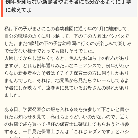
例年を知らない新参者やよそ者にも分かるように丁寧
に教えてよ
私は下の子がまさにこの春幼稚園に通う年の1月に離婚して、
自分の職場の近くに引っ越して、下の子の入園はバタバタで
した。まだ4歳児の下の子は幼稚園に行くのが楽しみで楽しみ
で仕方ない様子でとっても嬉しそうでした。
入園してからしばらくすると、色んなお知らせの配布があり
ますが、どれも例年通りみたいなニュアンスで、例年がわか
らない新参者やよそ者はイチイチ保育士の方に伺うしかあり
ませんでした。それは、地元民から見たらクレームしてるよ
そ者にしか映らず、遠巻きに見ているお母さんの群れがあり
ました。
ある日、学習発表会の服を入れる袋を持参して下さいと書か
れたお知らせを見て、私はちょうどいいのがないので、近く
のお店で袋を買って担任の保育士に確認してもらおうと持参
すると、一目見た保育士さんは「これじゃダメです」とバシ