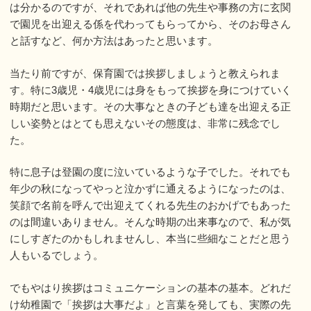
は分かるのですが、それであれば他の先生や事務の方に玄関
で園児を出迎える係を代わってもらってから、そのお母さん
と話すなど、何か方法はあったと思います。
当たり前ですが、保育園では挨拶しましょうと教えられま
す。特に3歳児・4歳児には身をもって挨拶を身につけていく
時期だと思います。その大事なときの子ども達を出迎える正
しい姿勢とはとても思えないその態度は、非常に残念でし
た。
特に息子は登園の度に泣いているような子でした。それでも
年少の秋になってやっと泣かずに通えるようになったのは、
笑顔で名前を呼んで出迎えてくれる先生のおかげでもあった
のは間違いありません。そんな時期の出来事なので、私が気
にしすぎたのかもしれませんし、本当に些細なことだと思う
人もいるでしょう。
でもやはり挨拶はコミュニケーションの基本の基本。どれだ
け幼稚園で「挨拶は大事だよ」と言葉を発しても、実際の先