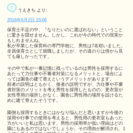
うえきち
より:
2016年6月2日 23:06
保育士不足の中、『なりたいのに選ばれない』ということ
に驚きを隠せません。しかし、これが今の時代での現実か
もしれませんね。
私が卒業した保育科の専門学校に、男性は7名程いました。
全員保育士として就職しましたが、その道のりは傍から見
ても厳しかったです。
その中で私が一番記憶に残っているのは男性を採用するに
あたって力仕事や不審者対策になるメリットと、場合によ
っては園舎の建て替えというデメリットがあります。
前者の説明はともかく、後者の説明ですが、力仕事や不審
者対策のメリットを考え男性を採用したものの、更衣室が
女性専用の場所しかなく、園舎に男性用の場所を設けるた
めに建て替えたそうです。
園側も採用するときにはかなり悩んだと思いますが今後の
採用や行事での使用を考えると、男性用の更衣室もあった
方がいいと私は思います。男性の採用率が低い理由はどの
園にもあるのではないでしょうか。その理由が解消され、1