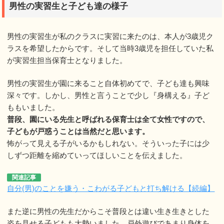
男性の実習生と子ども達の様子
男性の実習生が私のクラスに実習に来たのは、本人が3歳児ク
ラスを希望したからです。そして当時3歳児を担任していた私
が実習生担当保育士となりました。
男性の実習生が園に来ること自体初めてで、子ども達も興味
深々です。しかし、男性と言うことで少し『身構える』子ど
ももいました。
普段、園にいる先生と呼ばれる保育士は全て女性ですので、
子どもが戸惑うことは当然だと思います。
怖がって見える子がいるかもしれない。そういった子には少
しずつ距離を縮めていってほしいことを伝えました。
関連記事
自分(男)のことを嫌う・こわがる子どもと打ち解ける【続編】
また逆に男性の先生だからこそ普段とは違い生き生きとした
姿を見せる子どもも大勢いました。戸外遊びであまり身体を